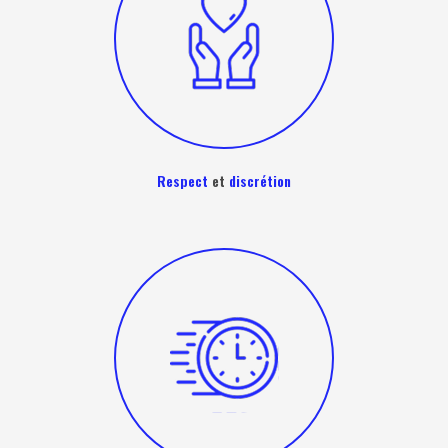
Respect
et
discrétion