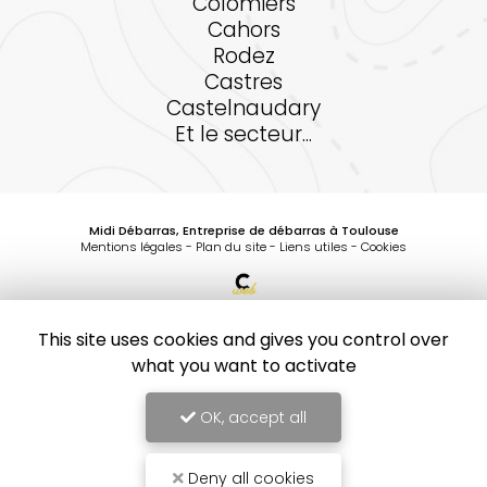
Colomiers
Cahors
Rodez
Castres
Castelnaudary
Et le secteur...
Midi Débarras, Entreprise de débarras à Toulouse
Mentions légales
-
Plan du site
-
Liens utiles
-
Cookies
Création et référencement de site Internet
Demande de Devis
This site uses cookies and gives you control over
Secteurs
-
En savoir +
what you want to activate
Midi Débarras
Sitemap
OK, accept all
Midi Débarras
Entreprise de débarras à Toulouse
10
/10
Fermer
1 avis
Entreprise de débarras à Toulouse
Deny all cookies