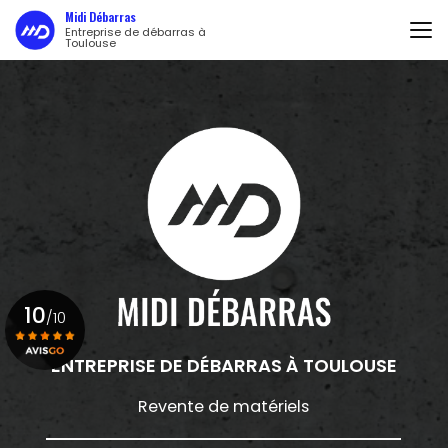
Aller
Midi Débarras
au
Entreprise de débarras à
Toulouse
contenu
principal
10
/10
ENTREPRISE DE DÉBARRAS
À TOULOUSE
Voir le certificat
Revente de matériels