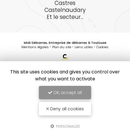
Castres
Castelnaudary
Et le secteur...
Midi Débarras, Entreprise de débarras à Toulouse
Mentions légales
-
Plan du site
-
Liens utiles
-
Cookies
Création et référencement de site Internet
Demande de Devis
This site uses cookies and gives you control over
Secteurs
-
En savoir +
what you want to activate
Midi Débarras
Sitemap
OK, accept all
Midi Débarras
Entreprise de débarras à Toulouse
10
/10
Fermer
1 avis
Entreprise de débarras à Toulouse
Deny all cookies
débarrasser sa maison, ou réaliser un débarras dans le tarn Tarn-
et-Garonne, Montauban, Gaillac, Castres, Albi, Graulhet, Mazamét
PERSONALIZE
Colomiers, Montauban, Montech, Castelsarrasin, Moissac, Bressol,