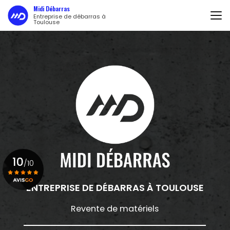
Aller
Midi Débarras
au
Entreprise de débarras à
Toulouse
contenu
principal
10
/10
ENTREPRISE DE DÉBARRAS
À TOULOUSE
Voir le certificat
Revente de matériels