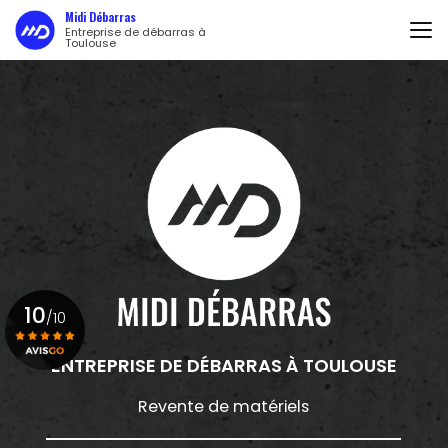
Aller
Midi Débarras
au
Entreprise de débarras à
Toulouse
contenu
principal
10
/10
ENTREPRISE DE DÉBARRAS
À TOULOUSE
Voir le certificat
Revente de matériels