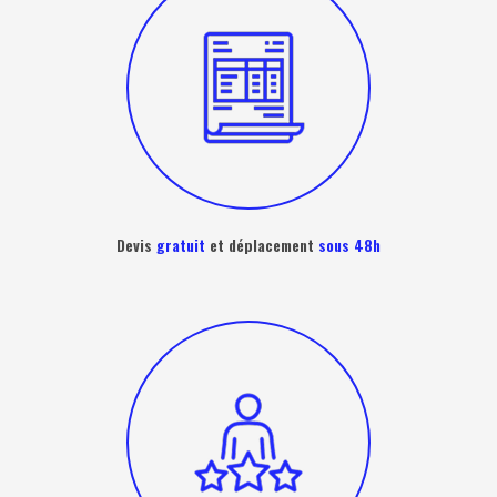
Devis
gratuit
et déplacement
sous 48h