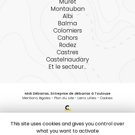
Muret
Montauban
Albi
Balma
Colomiers
Cahors
Rodez
Castres
Castelnaudary
Et le secteur...
Midi Débarras, Entreprise de débarras à Toulouse
Mentions légales
-
Plan du site
-
Liens utiles
-
Cookies
Création et référencement de site Internet
Demande de Devis
This site uses cookies and gives you control over
Secteurs
-
En savoir +
what you want to activate
Midi Débarras
Sitemap