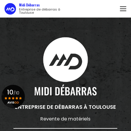
Aller
Midi Débarras
au
Entreprise de débarras à
Toulouse
contenu
principal
10
/10
ENTREPRISE DE DÉBARRAS
À TOULOUSE
Voir le certificat
Revente de matériels