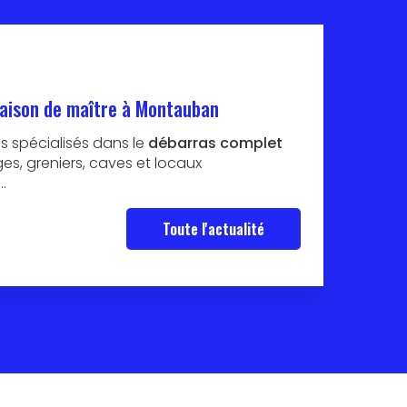
aison de maître à Montauban
 spécialisés dans le
débarras complet
s, greniers, caves et locaux
…
Toute l'actualité