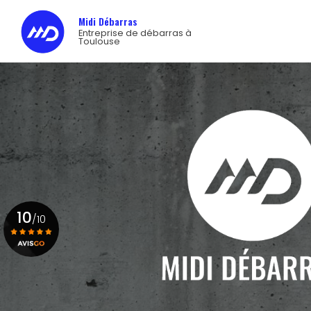
Navigation princip
Aller
Midi Débarras
au
Entreprise de débarras à
contenu
Toulouse
principal
10
/10
Voir le certificat