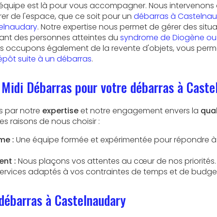
e équipe est là pour vous accompagner. Nous intervenons
rer de l'espace, que ce soit pour un
débarras à Castelna
elnaudary
. Notre expertise nous permet de gérer des situ
ant des personnes atteintes du
syndrome de Diogène ou
us occupons également de la revente d'objets, vous per
ôt suite à un débarras
.
 Midi Débarras pour votre débarras à Caste
s par notre
expertise
et notre engagement envers la
qual
es raisons de nous choisir :
me :
Une équipe formée et expérimentée pour répondre à
nt :
Nous plaçons vos attentes au cœur de nos priorités.
ervices adaptés à vos contraintes de temps et de budge
 débarras à Castelnaudary