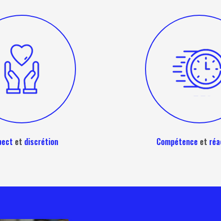
pect
et
discrétion
Compétence
et
réa