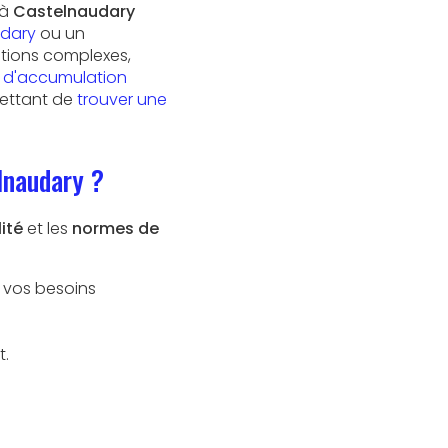
 à
Castelnaudary
udary
ou un
ations complexes,
 d'accumulation
mettant de
trouver une
lnaudary ?
ité
et les
normes de
 vos besoins
t.