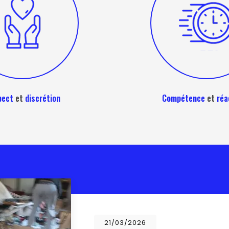
pect
et
discrétion
Compétence
et
réa
21/03/2026