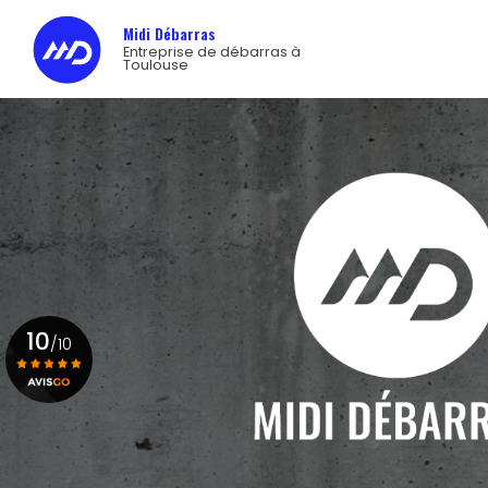
Navigation princip
Aller
Midi Débarras
au
Entreprise de débarras à
contenu
Toulouse
principal
10
/10
Voir le certificat