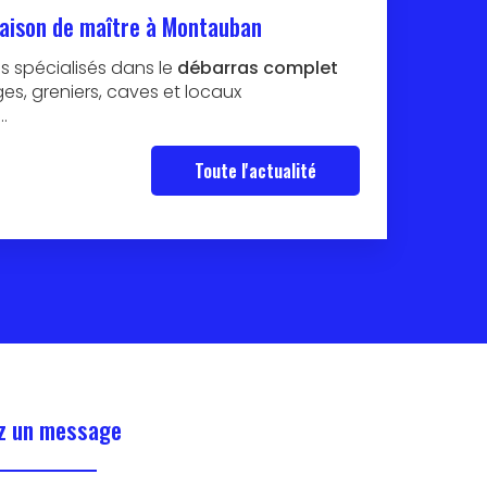
aison de maître à Montauban
 spécialisés dans le
débarras complet
s, greniers, caves et locaux
…
Toute l'actualité
z un message