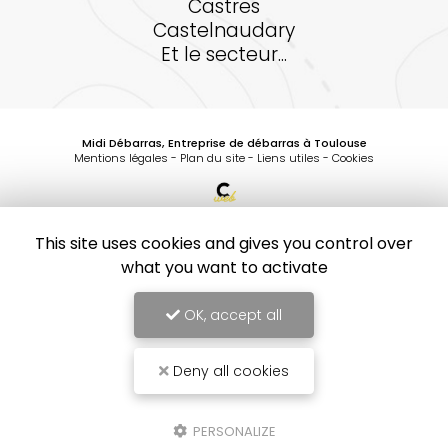
Castres
Castelnaudary
Et le secteur...
Midi Débarras, Entreprise de débarras à Toulouse
Mentions légales
-
Plan du site
-
Liens utiles
-
Cookies
Création et référencement de site Internet
Demande de Devis
This site uses cookies and gives you control over
Secteurs
-
En savoir +
what you want to activate
Midi Débarras
Sitemap
OK, accept all
Midi Débarras
Entreprise de débarras à Toulouse
10
/10
Fermer
1 avis
Entreprise de débarras à Toulouse
Deny all cookies
Comment faire débarrasser sa maison suite à un placement en
EPAD ou en maison de retraite par midi débarras
PERSONALIZE