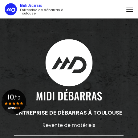
Aller
Midi Débarras
au
Entreprise de débarras à
Toulouse
contenu
principal
10
/10
ENTREPRISE DE DÉBARRAS
À TOULOUSE
Voir le certificat
Revente de matériels