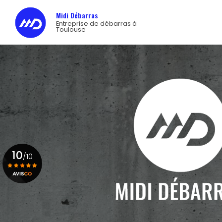
Navigation princip
Aller
Midi Débarras
au
Entreprise de débarras à
contenu
Toulouse
principal
10
/10
Voir le certificat