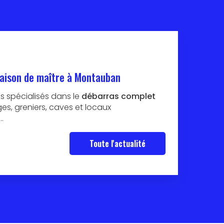
aison de maître à Montauban
 spécialisés dans le
débarras complet
s, greniers, caves et locaux
…
Toute l'actualité