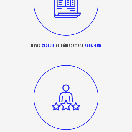
Devis
gratuit
et déplacement
sous 48h