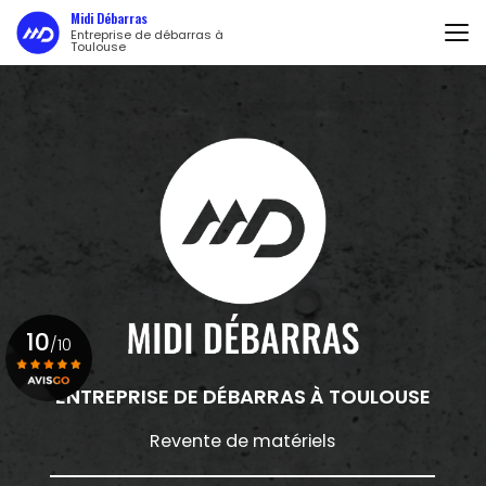
Aller
Midi Débarras
au
Entreprise de débarras à
Toulouse
contenu
principal
10
/10
ENTREPRISE DE DÉBARRAS
À TOULOUSE
Voir le certificat
Revente de matériels