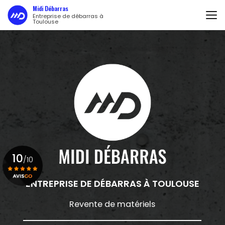
Aller
Midi Débarras
au
Entreprise de débarras à
Toulouse
contenu
principal
10
/10
ENTREPRISE DE DÉBARRAS
À TOULOUSE
Voir le certificat
Revente de matériels