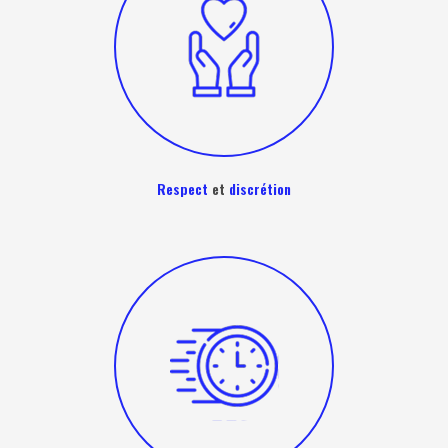
Respect
et
discrétion