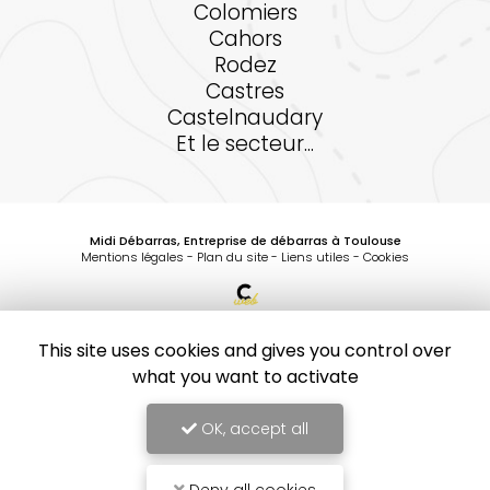
Colomiers
Cahors
Rodez
Castres
Castelnaudary
Et le secteur...
Midi Débarras, Entreprise de débarras à Toulouse
Mentions légales
-
Plan du site
-
Liens utiles
-
Cookies
Création et référencement de site Internet
Demande de Devis
This site uses cookies and gives you control over
Secteurs
-
En savoir +
what you want to activate
Midi Débarras
Sitemap
OK, accept all
Midi Débarras
Entreprise de débarras à Toulouse
10
/10
Fermer
1 avis
Entreprise de débarras à Toulouse