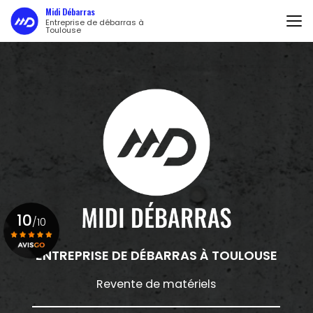
Aller
Midi Débarras
au
Entreprise de débarras à
Toulouse
contenu
principal
10
/10
ENTREPRISE DE DÉBARRAS
À TOULOUSE
Voir le certificat
Revente de matériels