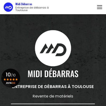
Aller
Midi Débarras
au
Entreprise de débarras à
Toulouse
contenu
principal
10
/10
ENTREPRISE DE DÉBARRAS
À TOULOUSE
Voir le certificat
Revente de matériels