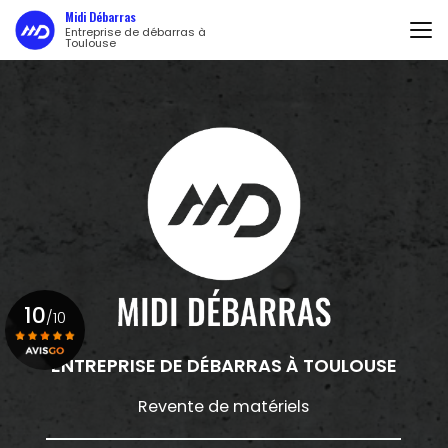
Aller
Midi Débarras
au
Entreprise de débarras à
Toulouse
contenu
principal
10
/10
ENTREPRISE DE DÉBARRAS
À TOULOUSE
Voir le certificat
Revente de matériels