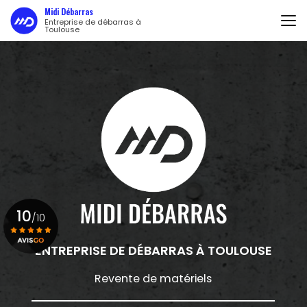
Aller
Midi Débarras
au
Entreprise de débarras à
Toulouse
contenu
principal
10
/10
ENTREPRISE DE DÉBARRAS
À TOULOUSE
Voir le certificat
Revente de matériels