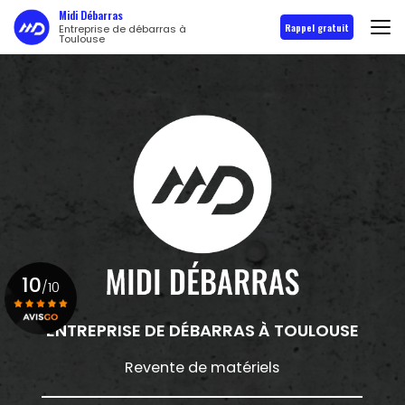
Aller
Midi Débarras
au
Rappel gratuit
Entreprise de débarras à
Toulouse
contenu
principal
10
/10
ENTREPRISE DE DÉBARRAS
À TOULOUSE
Voir le certificat
Revente de matériels