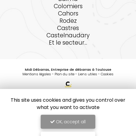
Colomiers
Cahors
Rodez
Castres
Castelnaudary
Et le secteur...
Midi Débarras, Entreprise de débarras à Toulouse
Mentions légales
-
Plan du site
-
Liens utiles
-
Cookies
Création et référencement de site Internet
Demande de Devis
This site uses cookies and gives you control over
Secteurs
-
En savoir +
what you want to activate
Midi Débarras
Sitemap
OK, accept all
Midi Débarras
Entreprise de débarras à Toulouse
10
/10
Fermer
1 avis