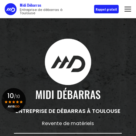
Aller
Midi Débarras
au
Rappel gratuit
Entreprise de débarras à
Toulouse
contenu
principal
10
/10
ENTREPRISE DE DÉBARRAS
À TOULOUSE
Voir le certificat
Revente de matériels