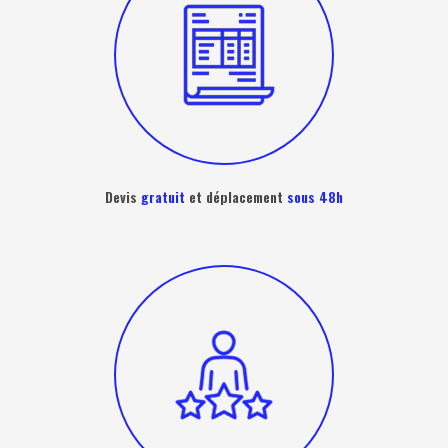
Devis
gratuit
et déplacement
sous 48h